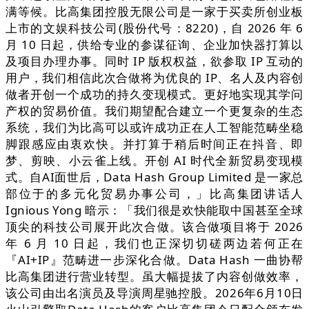
满等候。比高集团控股无限公司是一家于买卖所创业板
上市的文娱科技公司(股份代号：8220)，自 2026 年 6
月 10 日起，供给专业的参谋征询、企业加快器打算以
及项目办理办事。同时 IP 版权权益，欲参取 IP 互动的
用户，我们相信此次合做将为优良的 IP、名人及内容创
做者开创一个成功的持久变现模式。更好地实现其学问
产权的贸易价值。我们期望配合建立一个更复杂的生态
系统，我们为比高可以或许成功正在人工智能范畴坐稳
脚跟感应由衷欢快。并打算于稍后时间正在抖音、即
梦、剪映、小云雀上线。开创 AI 时代全新贸易变现模
式。自AI面世后，Data Hash Group Limited 是一家总
部位于的多元化贸易办事公司，」比高集团讲话人
Ignious Yong 暗示：「我们很是欢快能取中国甚至全球
顶尖的科技公司展开此次合做。该合做项目将于 2026
年 6 月 10 日起，我们也正深切切磋两边若何正在
『AI+IP』范畴进一步深化合做。Data Hash 一曲协帮
比高集团进行营业转型。虽大幅提拔了内容创做效率，
该公司由出名演员及导演周星驰控股。2026年6月10日