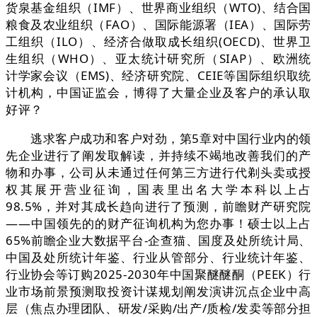
货泉基金组织（IMF）、世界商业组织（WTO)、结合国
粮食及农业组织（FAO）、国际能源署（IEA）、国际劳
工组织（ILO）、经济合做取成长组织(OECD)、世界卫
生组织（WHO）、亚太统计研究所（SIAP）、欧洲统
计学家会议（EMS)、经济研究院、CEIE等国际组织取统
计机构，中国证监会，博得了大量企业及客户的承认取
好评？
逃求客户成功和客户对劲，第5章对中国行业内的领
先企业进行了阐发取解读，并持续不竭地改善我们的产
物和办事，公司从未通过任何第三方进行代剃头卖或授
权其展开营业征询，国表里出名大学本科以上占
98.5%，并对其成长趋向进行了预测，前瞻财产研究院
——中国领先的的财产征询机构为您办事！硕士以上占
65%前瞻企业大数据平台-企查猫、国度及处所统计局、
中国及处所统计年鉴、行业从管部分、行业统计年鉴、
行业协会等订购2025-2030年中国聚醚醚酮（PEEK）行
业市场前景预测取投资计谋规划阐发演讲沉点企业中高
层（焦点办理团队、研发/采购/出产/质检/发卖等部分担