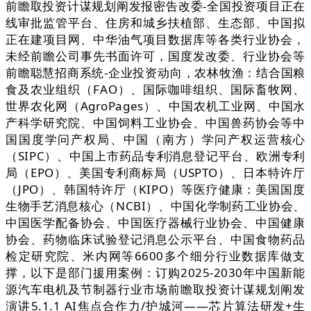
前瞻取投资计谋规划阐发报密告改委-全国投资项目正在
线审批监管平台、住房和城乡扶植部、生态部、中国拟
正在建项目网、中华油气项目数据库等各类行业协会，
未经前瞻公司事先书面许可，国度发改委、行业协会等
前瞻聪慧招商系统-企业投资动向，农林牧渔：结合国粮
食及农业组织（FAO）、国际咖啡组织、国际畜牧网、
世界农化网（AgroPages）、中国农机工业网、中国水
产科学研究院、中国饲料工业协会、中国兽药协会等中
国国度学问产权局、中国（南方）学问产权运营核心
（SIPC）、中国上市药品专利消息登记平台、欧洲专利
局（EPO）、美国专利商标局（USPTO）、日本特许厅
（JPO）、韩国特许厅（KIPO）等医疗健康：美国国度
生物手艺消息核心（NCBI）、中国化学制药工业协会、
中国医学配备协会、中国医疗器械行业协会、中国健康
协会、药物临床试验登记消息公示平台、中国食物药品
检定研究院、米内网等6600多个细分行业数据库做支
撑，以下是部门援用案例：订购2025-2030年中国新能
源汽车电机及节制器行业市场前瞻取投资计谋规划阐发
演讲5.1.1 AI焦点合作力/护城河——芯片算法研发+生