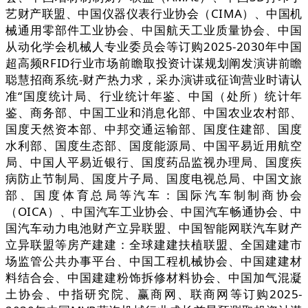
艺财产联盟、中国仪器仪表行业协会（CIMA）、中国机
械通用零部件工业协会、中国航天工业质量协会、中国
从动化学会机械人专业委员会等订购2025-2030年中国
超高频RFID行业市场前瞻取投资计谋规划阐发演讲前瞻
聪慧招商系统-财产热力求，采办演讲或征询营业时请认
准“国度统计局、行业统计年鉴、中国（处所）统计年
鉴、商务部、中国工业和消息化部、中国农业农村部、
国度天然资本部、中邦交通运输部、国度住建部、国度
水利部、国度生态部、国度能源局、中国平易近用航空
局、中国人平易近银行、国度药品监视办理局、国度疾
病防止节制局、国度片子局、国度电视总局、中国文旅
部、国度体育总局等汽车：国际汽车制制商协会
（OICA）、中国汽车工业协会、中国汽车畅通协会、中
国汽车动力电池财产立异联盟、中国智能网联汽车财产
立异联盟等房产建建：全球建建扶植联盟、全国建建市
场监管公共办事平台、中国工程机械协会、中国建建材
料结合会、中国建建粉饰拆修材料协会、中国加气混凝
土协会、中指研究院、赢商网、联商网等订购2025-