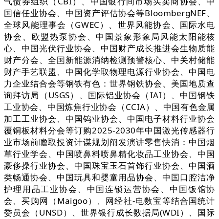
气债券组织（CBI）、中国银行间市场买卖商协会、中
国信任业协会、中国资产评估协会等BloombergNEF、
全球风能理事会（GWEC）、世界风能协会、国际水电
协会、欧盟热泵协会、中国景象形象局风能太阳能核
心、中国光伏行业协会、中国财产成长推进会生物质能
财产分会、全国新能源消纳检测预警核心、中关村储能
财产手艺联盟、中国化学取物理电源行业协会、中国电
力企业结合会等钢铁有色：世界钢铁协会、美国地质查
询拜访局（USGS）、国际铝业协会（IAI）、中国钢铁
工业协会、中国炼焦行业协会（CCIA）、中国有色金属
加工工业协会、中国钨业协会、中国电子材料行业协会
覆铜板材料分会等订购2025-2030年中国激光传感器行
业市场前瞻取投资计谋规划阐发演讲零售快消：中国烟
草行业学会、中国喷鼻料喷鼻精化妆品工业协会、中国
豪侈操行业协会、中国珠宝玉石首饰行业协会、中国酒
类畅通协会、中国玩具和婴童用品协会、中国口腔洁净
护理用品工业协会、中国连锁运营协会、中国饭馆协
会、买购网（Maigoo）、网经社-电数宝等结合国统计
委员会（UNSD）、世界银行成长数据局(WDI）、国际