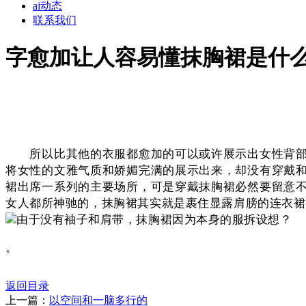
ai动态
联系我们
字愈加让人容易懂抹胸裙是什
所以比其他的衣服都愈加的可以或许展示出女性背部的
将女性的文雅气质和娇媚完满的展示出来，却没有穿戴
裙出席一系列的主要场所，可是穿戴抹胸裙必然要留意
女人都所神驰的，抹胸裙其实就是裹住显露肩膀的连衣裙
由于没有袖子和肩带，抹胸裙因为本身的服拆设想？
。
返回目录
上一篇：
以空间和一脑多行的