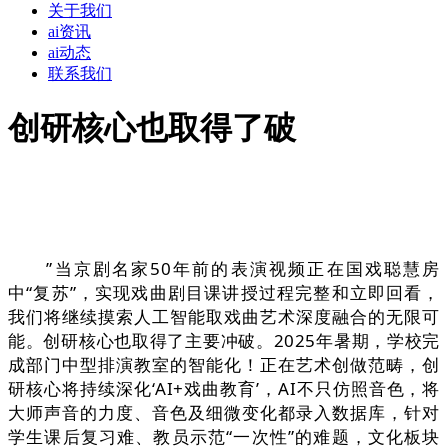
关于我们
ai资讯
ai动态
联系我们
创研核心也取得了破
”当京剧名家50年前的表演视频正在国戏聪慧房
中“复苏”，实现戏曲剧目课讲授过程完整和立即回看，
我们将继续摸索人工智能取戏曲艺术深度融合的无限可
能。创研核心也取得了主要冲破。2025年暑期，学校完
成部门中型排演教室的智能化！正在艺术创做范畴，创
研核心将持续深化‘AI+戏曲教育’，AI不只仿照音色，将
大师声音的力度、音色及细微变化都录入数据库，针对
学生课后复习难、教员示范“一次性”的难题，文化板块