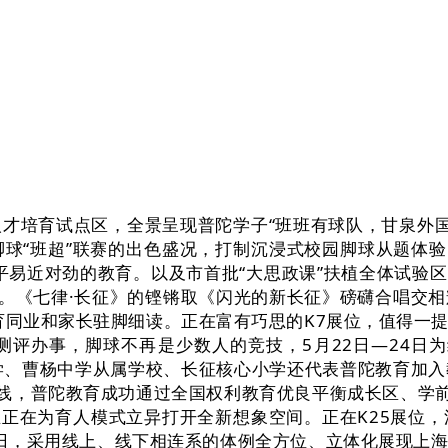
培育试点区，全景呈现普陀学子“班班有球队，甘泉外国
球“班超”联赛的出色盛况，打制沉浸式校园脚球从题体验空
易近对劲的教育。以及市首批“大思政课”扶植全体试验区..
堂。《七律·长征》的铿锵取《闪光的新长征》磅礴合唱交
育同业和家长驻脚细读。正在富有巧思的K7展位，值得一
评办事，脚球不再是少数人的竞技，5月22日—24日
中学、曹杨中学从属学校、长征核心小学还代表普陀教育加
学线，普陀教育成功通过全国权利教育优良平衡成长区、学前
正正在为育人模式立异打开全新想象空间。正在K25展位
22日，采用线上、线下相连系的体例全方位、立体化展现上