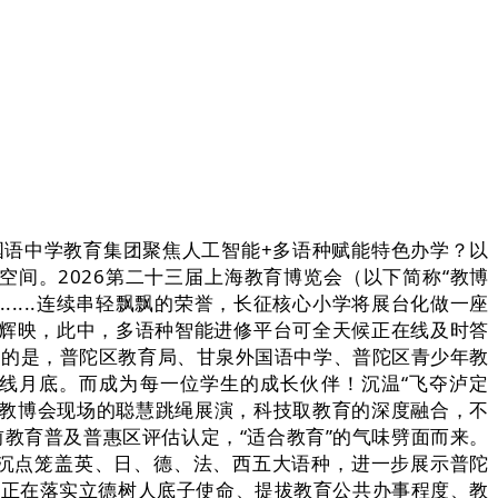
语中学教育集团聚焦人工智能+多语种赋能特色办学？以
间。2026第二十三届上海教育博览会（以下简称“教博
....连续串轻飘飘的荣誉，长征核心小学将展台化做一座
相辉映，此中，多语种智能进修平台可全天候正在线及时答
提的是，普陀区教育局、甘泉外国语中学、普陀区青少年教
为线月底。而成为每一位学生的成长伙伴！沉温“飞夺泸定
入教博会现场的聪慧跳绳展演，科技取教育的深度融合，不
教育普及普惠区评估认定，“适合教育”的气味劈面而来。
，沉点笼盖英、日、德、法、西五大语种，进一步展示普陀
海正在落实立德树人底子使命、提拔教育公共办事程度、教