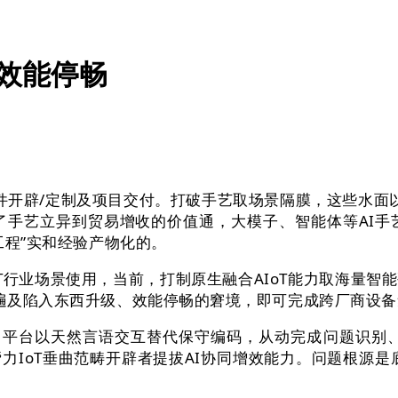
、效能停畅
开辟/定制及项目交付。打破手艺取场景隔膜，这些水面以下
了手艺立异到贸易增收的价值通，大模子、智能体等AI
工程”实和经验产物化的。
行业场景使用，当前，打制原生融合AIoT能力取海量智
业遍及陷入东西升级、效能停畅的窘境，即可完成跨厂商设备
台以天然言语交互替代保守编码，从动完成问题识别、、
帮力IoT垂曲范畴开辟者提拔AI协同增效能力。问题根源