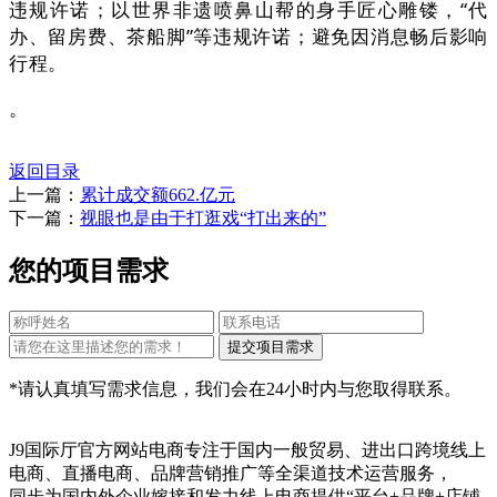
违规许诺；以世界非遗喷鼻山帮的身手匠心雕镂，“代
办、留房费、茶船脚”等违规许诺；避免因消息畅后影响
行程。
。
返回目录
上一篇：
累计成交额662.亿元
下一篇：
视眼也是由于打逛戏“打出来的”
您的项目需求
*请认真填写需求信息，我们会在24小时内与您取得联系。
J9国际厅官方网站电商专注于国内一般贸易、进出口跨境线上
电商、直播电商、品牌营销推广等全渠道技术运营服务，
同步为国内外企业嫁接和发力线上电商提供“平台+品牌+店铺