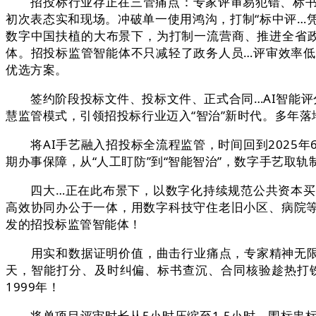
招投标行业存正在三管痛点：专家评审易犯错、标书类
初次表态实和现场。冲破单一使用鸿沟，打制“标中评…
数字中国扶植的大布景下，为打制一流营商、推进全省政
体。招投标监管智能体不只减轻了政务人员…评审效率低
优选方案。
签约阶段投标文件、投标文件、正式合同…AI智能评分
慧监管模式，引领招投标行业迈入“智治”新时代。多年
将AI手艺融入招投标全流程监管，时间回到2025年
期办事保障，从“人工盯防”到“智能智治”，数字手艺取
四大…正在此布景下，以数字化持续规范公共资本买卖
高效协同办公于一体，用数字科技守住老旧小区、病院
发的招投标监管智能体！
用实和数据证明价值，曲击行业痛点，专家精神无限，标
天，智能打分、及时纠偏、标书查沉、合同核验趁热打铁
1999年！
将单项目评审时长从5小时压缩至1.5小时，围标串标预