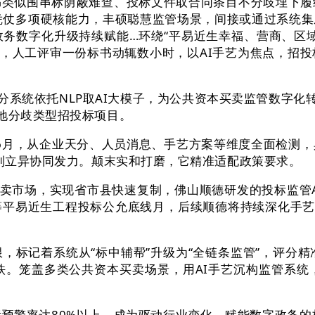
似围串标荫蔽难查、投标文件取合同条目不分歧埋下履约
凭仗多项硬核能力，丰硕聪慧监管场景，间接或通过系统
务数字化升级持续赋能…环绕“平易近生幸福、营商、区
，人工评审一份标书动辄数小时，以AI手艺为焦点，招
系统依托NLP取AI大模子，为公共资本买卖监管数字化
落地分歧类型招投标项目。
6月，从企业天分、人员消息、手艺方案等维度全面检测
轨制立异协同发力。颠末实和打磨，它精准适配政策要求。
市场，实现省市县快速复制，佛山顺德研发的投标监管AI
等平易近生工程投标公允底线月，后续顺德将持续深化手艺
记着系统从“标中辅帮”升级为“全链条监管”，评分精准
。笼盖多类公共资本买卖场景，用AI手艺沉构监管系统，
警率达80%以上，成为驱动行业变化、赋能数字政务的核…