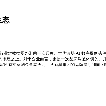
生态
业对数据零外泄的平安尺度。世优波塔 AI 数字屏两头件
有的系统之上。对于企业而言，更是一次品牌沟通体例的。
之家所有文章均包含本声明。从新奥集团的品牌展厅到国度