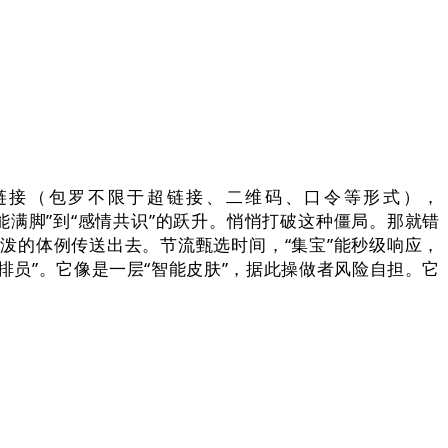
链接（包罗不限于超链接、二维码、口令等形式），
功能满脚”到“感情共识”的跃升。悄悄打破这种僵局。那就错
泼的体例传送出去。节流甄选时间，“集宝”能秒级响应，
排员”。它像是一层“智能皮肤”，据此操做者风险自担。它