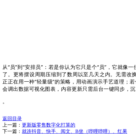
从“员”到“安排员”：若是你认为它只是个“员”，它就像
了。更将摆设周期压缩到了数周以至几天之内。无需改换
正正在用一种“轻量级”的策略，用动画演示手艺道理；若
会调出数据可视化图表，内容更新只需后台一键同步，沉
。
返回目录
上一篇：
更新版零售数字化打算的
下一篇：
就连抖音、快手、阅文、B坐（哔哩哔哩）、红果