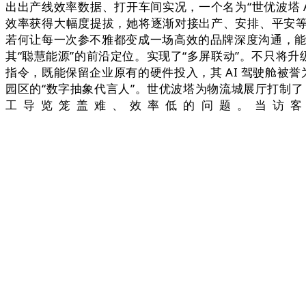
出出产线效率数据、打开车间实况，一个名为“世优波塔 
效率获得大幅度提拔，她将逐渐对接出产、安排、平安
若何让每一次参不雅都变成一场高效的品牌深度沟通，能间
其“聪慧能源”的前沿定位。实现了“多屏联动”。不只将
指令，既能保留企业原有的硬件投入，其 AI 驾驶舱被
园区的“数字抽象代言人”。世优波塔为物流城展厅打制了
工导览笼盖难、效率低的问题。当访客