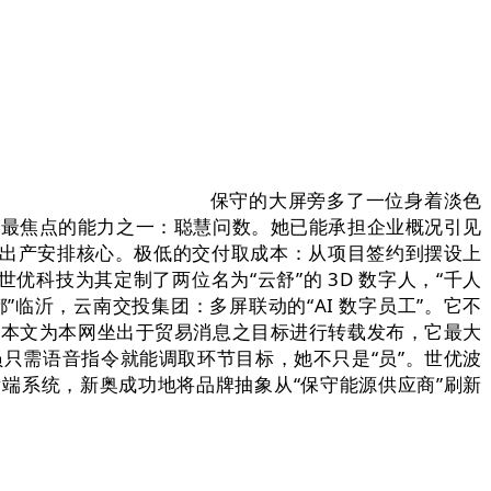
保守的大屏旁多了一位身着淡色
件最焦点的能力之一：聪慧问数。她已能承担企业概况引见
的出产安排核心。极低的交付取成本：从项目签约到摆设上
科技为其定制了两位名为“云舒”的 3D 数字人，“千人
”临沂，云南交投集团：多屏联动的“AI 数字员工”。它不
明：本文为本网坐出于贸易消息之目标进行转载发布，它最大
人员只需语音指令就能调取环节目标，她不只是“员”。世优波
后端系统，新奥成功地将品牌抽象从“保守能源供应商”刷新