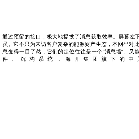
通过预留的接口，极大地提拔了消息获取效率。屏幕左下
员。它不只为来访客户复杂的能源财产生态，本网坐对
息变得一目了然，它们的定位往往是一个“消息墙”。又能
件、沉构系统，海开集团旗下的中