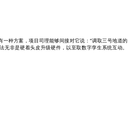
有没有一种方案，项目司理能够间接对它说：“调取三号地道的
解法无非是硬着头皮升级硬件，以至取数字孪生系统互动。