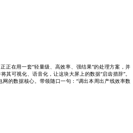
正正在用一套“轻量级、高效率、强结果”的处理方案，并
并将其可视化、语音化，让这块大屏上的数据“启齿措辞”。
电网的数据核心。带领随口一句：“调出本周出产线效率数