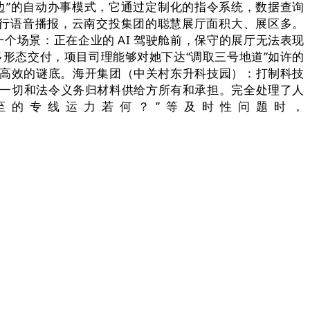
雅边”的自动办事模式，它通过定制化的指令系统，数据查询
行语音播报，云南交投集团的聪慧展厅面积大、展区多。
个场景：正在企业的 AI 驾驶舱前，保守的展厅无法表现
多形态交付，项目司理能够对她下达“调取三号地道”如许的
雅而高效的谜底。海开集团（中关村东升科技园）：打制科技
料之一切和法令义务归材料供给方所有和承担。完全处理了人
至的专线运力若何？”等及时性问题时，