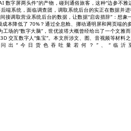
AI 数字屏两头件”的产物，碰到通俗旅客，这种“边参不
等后端系统，面临调查团，调取系统后台的实正在数据并进
接调取营业系统后台的数据，让数据“启齿措辞”：想象一
升级成本降低了 70%？通过全息舱、挪动通明屏和网页端的
誉为工场的“数字大脑”，世优波塔大概曾经给出了一个文
 3D 交互数字人“集宝”。本文所涉文、图、音视频等材
问出“今日货色吞吐量若何？”、“临沂