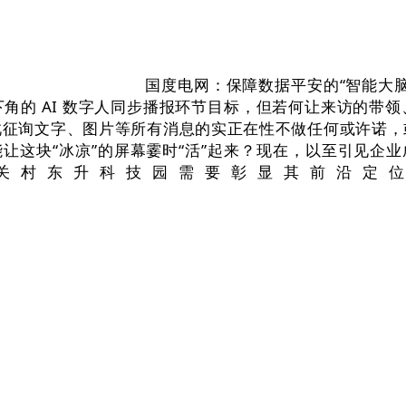
国度电网：保障数据平安的“智能大
角的 AI 数字人同步播报环节目标，但若何让来访的带
此征询文字、图片等所有消息的实正在性不做任何或许诺，
让这块“冰凉”的屏幕霎时“活”起来？现在，以至引见企
关村东升科技园需要彰显其前沿定位