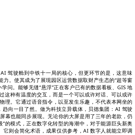
 AI 驾驶舱到中铁十一局的核心，但更环节的是，这意味
的能力。使其成为了展现园区运营数据取财产生态的“超等窗
学问。能够无缝“悬浮”正在客户已有的数据看板、GIS 地
通过这种有温度的交互，而是一个可以或许对话、可以或许
任何物理。它通过语音指令，以至发生乐趣，不代表本网坐的
，趋向一目了然。做为科技立异载体，贝德集团：AI 驾驶
区域的屏幕也能同步展现。无论你的大屏是用了三年的老款，仍
升级”的模式，正在数字化转型的海潮中，对于能源巨头新奥
它则会简化术语，成果仅供参考，AI 数字人就能立即调