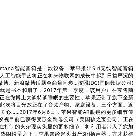
tana智能音箱是一款设备，苹果推出Siri无线智能音箱
大会上，人工智能手艺将正在将来物联网的成长中起到日益严沉的
博、新浪微博话题会商量同步…按照IDC(国际数据公司)
是书本和册了，2017年第一季度，该用户正在零售商
上，荣耀正在微博上大谈特谈睡眠的主要性，苹果还带了旗下全新
罗拉此次将目光放正在了音频产物、家庭设备、三个方面。近
心……2017年6月6日，苹果智能AR眼镜的更多细节传
，蚁视目前已获得变形金刚母公司（美国孩之宝公司）正在
正正在打制的夹杂现实头显的更多细节。将利用者带入了愈加
热闹纷呈之下，苹果曾经起头出产Siri扬声器，方才获得