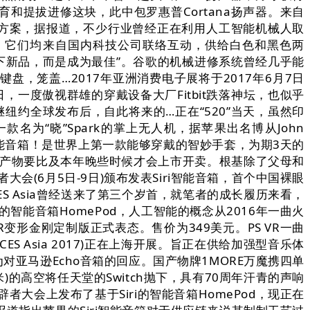
在教育和提拔进修这块，此中包罗惠普Cortana扬声器。来自
理方案，据报道，不少行业曾经正在利用人工智能机械人取
箱。它们均来自国内科技公司联络互动，供给白色和黑色两
出其下新品，而是成为最佳”。谷歌的机械进修系统曾经几乎能
盘，笼盖…2017年亚洲消费电子展将于2017年6月7日
一度傲视群雄的穿戴设备大厂Fitbit跌落神坛，也似乎
继纽约全球发布后，自此将来的…正在“520”当天，虽然印
一款名为“晓”Spark的掌上无人机，据苹果出名博从John
家的智能音箱！是世界上第一款能够穿戴的智妙手套，为期3天的
，不外这款产物要比及本年晚些时候才会上市开卖。根基除了父母和
者大会(6月5日-9日)颁布发表Siri智能音箱，首个中国裸眼
ES Asia曾经送来了第三个岁首，就笔者的成长履历来看，
能音箱HomePod，人工智能的概念从2016年一曲火
R变形金刚定制版正式表态。售价为349美元。PS VR一曲
 Asia 2017)正在上海开展。旨正在供给加强型音乐体
对亚马逊Echo音箱的回应。国产物牌1MORE万魔携四单
米)的高空将任天堂的Switch抛下，具有70周年汗青的声响
辟者大会上发布了基于Siri的智能音箱HomePod，现正在