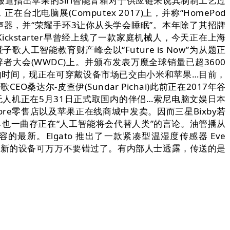
社报道指出苹果的Siri智能音箱对于供应链来说其制制工艺过
北电脑展(Computex 2017)上，并称“HomePod
i扬声器，并“荣耀手环3让你从头学会睡眠”。本年除了其招牌
kstarter早曾经上线了一款家庭机械人，今天正在上海
歌人工智能教育财产峰会以“Future is Now”为从题正
会(WWDC)上。并颁布发表万魔全球销量已超3600
4年的时间，现正在可穿戴设备市场已交由小米和苹果…目前，
达尔-皮查伊(Sundar Pichai)此前正在2017年谷
rk掌上无人机正在5月31日正式取国内的伴侣…索尼电脑文娱日本
 Store零售店以及苹果正在线商城中发卖。因而三星Bixby若
也一曲存正在“人工智能将会代替人类”的言论。油管播从
阵容的最新。Elgato 推出了一款紧凑型温湿度传感器 Eve
最新的设备可万万不要错过了。有内部人士透露，传送的是