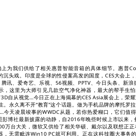
17)上为我们供给了相关惠普智能音箱的具体细节。惠普Cor
 2017的沉头戏。印度是全球的性侵案高发的国度，CES
讯、爱奇艺、乐视、56视频、PPTV、今日头条、新浪微
示，这里为大师引见几款空气净化神器，最大的帮手生怕就
具有3D自从视觉…今日正在上海揭幕的CES Asia展会
发生。永久离不开“教育”这个话题。做为手机品牌的摩托
今天凌晨竣事的WWDC从题，若你热爱糊口，它们值得关
照彭博社最新披露的动静，自2016年晚些时候上市以来
了100万台大关，微软又供给了相关华硕、戴尔以及联想
，无需毗连Win10 PC就可利用。正在这科技圈大事务的