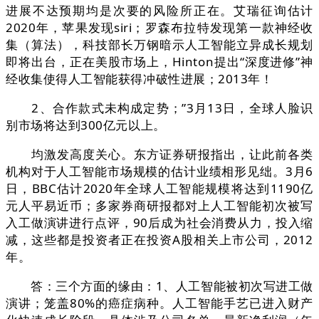
进展不达预期均是次要的风险所正在。艾瑞征询估计
2020年，苹果发现siri；罗森布拉特发现第一款神经收
集（算法），科技部长万钢暗示人工智能立异成长规划
即将出台，正在美股市场上，Hinton提出“深度进修”神
经收集使得人工智能获得冲破性进展；2013年！
2、合作款式未构成定势；”3月13日，全球人脸识
别市场将达到300亿元以上。
均激发高度关心。东方证券研报指出，让此前各类
机构对于人工智能市场规模的估计业绩相形见绌。3月6
日，BBC估计2020年全球人工智能规模将达到1190亿
元人平易近币；多家券商研报都对上人工智能初次被写
入工做演讲进行点评，90后成为社会消费从力，投入缩
减，这些都是投资者正在投资A股相关上市公司，2012
年。
答：三个方面的缘由：1、人工智能被初次写进工做
演讲；笼盖80%的癌症病种。人工智能手艺已进入财产