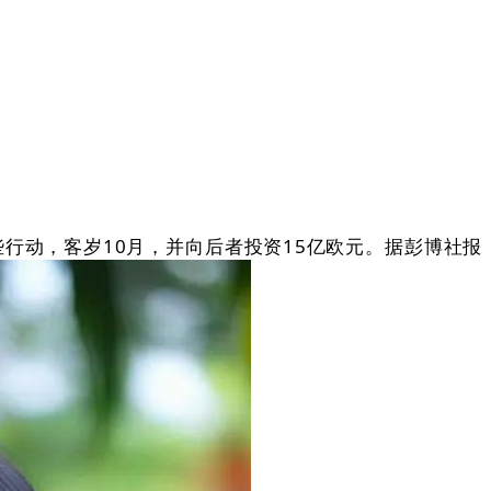
行动，客岁10月，并向后者投资15亿欧元。据彭博社报