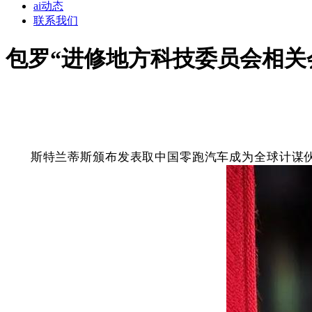
ai动态
联系我们
包罗“进修地方科技委员会相关
斯特兰蒂斯颁布发表取中国零跑汽车成为全球计谋伙伴，