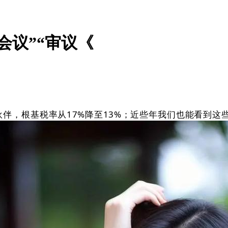
会议”“审议《
根基税率从17%降至13%；近些年我们也能看到这些