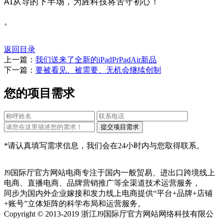
AI从导的下半场，为旌科技将苦守初心！
。
返回目录
上一篇：
我们送来了全新的iPadPrPadAir新品
下一篇：
要被看见、被需要、无机会继续创制
您的项目需求
*请认真填写需求信息，我们会在24小时内与您取得联系。
J9国际厅官方网站电商专注于国内一般贸易、进出口跨境线上
电商、直播电商、品牌营销推广等全渠道技术运营服务，
同步为国内外企业嫁接和发力线上电商提供“平台+品牌+店铺
+账号”立体矩阵的科学布局和运营服务。
Copyright © 2013-2019 浙江J9国际厅官方网站网络科技有限公