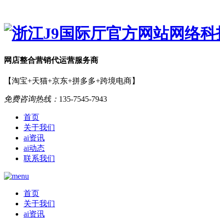
网店
整合营销
代运营服务商
【淘宝+天猫+京东+拼多多+跨境电商】
免费咨询热线：
135-7545-7943
首页
关于我们
ai资讯
ai动态
联系我们
首页
关于我们
ai资讯