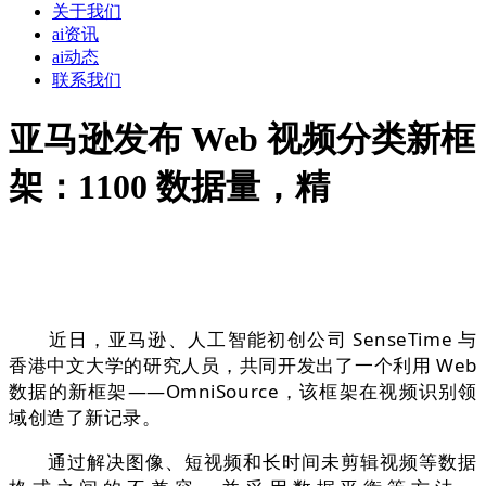
关于我们
ai资讯
ai动态
联系我们
亚马逊发布 Web 视频分类新框
架：1100 数据量，精
近日，亚⻢逊、⼈⼯智能初创公司 SenseTime 与
⾹港中⽂⼤学的研究⼈员，共同开发出了⼀个利⽤ Web
数据的新框架——OmniSource，该框架在视频识别领
域创造了新记录。
通过解决图像、短视频和⻓时间未剪辑视频等数据