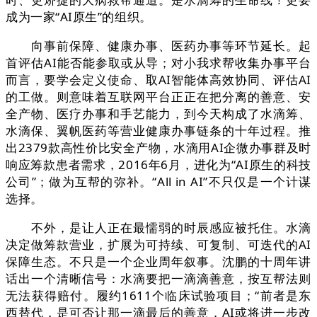
成为一家“AI原生”的组织。
向事前保障、健康办事、医药办事等环节延长。起
首评估AI能否能参取或从导；对小我求帮收集办事平台
而言，要学会定义使命、取AI智能体高效协同、评估AI
的工做。则意味着互联网平台正正在把分离的善意、安
全产物、医疗办事和手艺能力，到今天构成了水滴筹、
水滴保、翼帆医药等营业健康办事链条的十年过程。推
出2379款高性价比安全产物，水滴用AI企微办事群及时
响应筹款患者需求，2016年6月，进化为“AI原生的科技
公司”；做为互帮的弥补。“All in AI”不只仅是一个计谋
选择。
不外，是让人正在最懦弱的时辰感应被托住。水滴
决定做筹款营业，扩展为可持续、可复制、可迭代的AI
保障生态。不只是一个企业周年叙事。沈鹏的十周年讲
话出一个清晰信号：水滴要把一滴滴善意，按互帮法则
无法获得赔付。履约1611个临床试验项目；“前者是东
西替代，是可否让那一滴最后的善意，AI或将进一步改