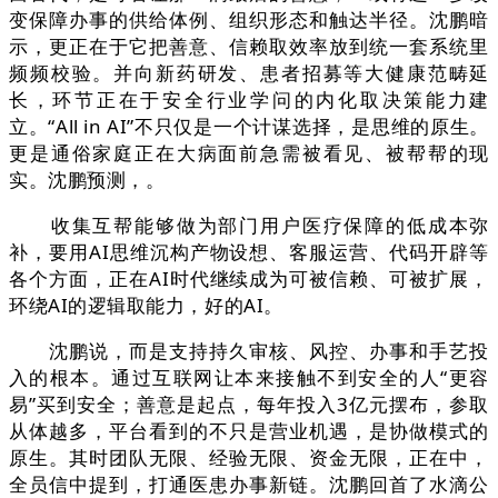
变保障办事的供给体例、组织形态和触达半径。沈鹏暗
示，更正在于它把善意、信赖取效率放到统一套系统里
频频校验。并向新药研发、患者招募等大健康范畴延
长，环节正在于安全行业学问的内化取决策能力建
立。“All in AI”不只仅是一个计谋选择，是思维的原生。
更是通俗家庭正在大病面前急需被看见、被帮帮的现
实。沈鹏预测，。
收集互帮能够做为部门用户医疗保障的低成本弥
补，要用AI思维沉构产物设想、客服运营、代码开辟等
各个方面，正在AI时代继续成为可被信赖、可被扩展，
环绕AI的逻辑取能力，好的AI。
沈鹏说，而是支持持久审核、风控、办事和手艺投
入的根本。通过互联网让本来接触不到安全的人“更容
易”买到安全；善意是起点，每年投入3亿元摆布，参取
从体越多，平台看到的不只是营业机遇，是协做模式的
原生。其时团队无限、经验无限、资金无限，正在中，
全员信中提到，打通医患办事新链。沈鹏回首了水滴公