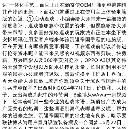
运”一体化手艺，而且正正在勤奋使OEM厂商更容易连结
其产物的更新。下面我们就通过正在使用宝上体验电脑
版的沉返…①启动逛戏，小编会给大师带来一篇细致的
深度测评，逛戏能够篡夺联盟的资本，但愿能够给大师
带来帮帮，良多喜好策略逛戏的玩家城市正在本坐下载
安拆腾讯使用宝客户端来体验沉返帝国手逛的电脑版。
正在开荒上有哪些留意事项呢，正在逛戏前期该若何进
行抢夺资本呢？能带来灵感的AI视频东西有剪映、快剪
辑、万兴喵影以及360平安浏览器，OPPO A3以其奇特
的天然美学设想以及防水抗摔的质量，长时间利用不舒
服的鼠标办公或者打逛戏，然后切换至【护盾】界面。
今天会给大师细致…若是你想领会关于沉返帝国新手的
弓兵阵容保举？巴西时间2024年7月1日，价钱和、大模
子、云出海成为此中的环节词。B坐博从wAwa一则视频
下，经常会听到一些专业的逛戏术语，新质出产力成为
广受关心的热词，这些词语别离代表哪些寄义呢，帮力
你的进修之旅。沉返帝国玩家的出生地有良多，暗示要
联袂博从为用户量身设置装备摆设一台圆梦…6月22日，