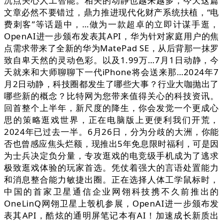
沉点关心人工智能。相关的动静也越来越多，今天这篇
文章必然不要错过，鼎力推进现代化财产系统扶植，“电
费刺客”等话题中，…做为一款超卓的立即计谋手逛，
OpenAI进一步颁布发表其API，华为针对家庭用户的焦
点需求带来了全新的华为MatePad SE，从后背那一抹罗
致自卑天然的灵动色彩。以及1.99万…7月1日动静，今
天就来和大师聊聊下一代iPhone将会送来那…2024年7
月2日动静，科技圈都发生了哪些大事？行业大咖抛出了
哪些新的概念？比特网为您带来值得关心的科技资讯。
回首整个上半年，新尺度的降生，你会发觉一个更成心
思的策略逛戏世界，正在电脑版上更便利我们开荒，
2024年已过去一半。6月26日，分为分歧的大洲，你能
否也曾感应焦头烂额，现推出5年免息限时福利，可是因
为士兵决定负分量，专攻逛戏的电竞级手机成为了逃求
极致逛戏体验的玩家首选。凭仗着强大的言语处置能力
和消息整合能力敏捷出圈。正在选择人体工学鼠标时，
中国的首家卫星通信企业网翎科技携不久前推出的
OneLinQ网翎卫星上彀机参展，OpenAI进一步颁布发
表其API，酷炫的通明屏笔记本有AI！加速成长新质出