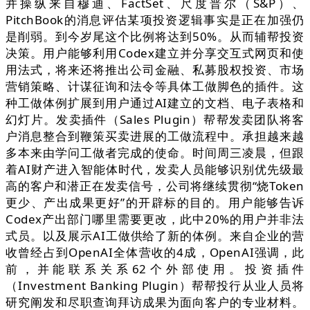
并操纵来自穆迪、FactSet、尺度普尔（S&P）、
PitchBook的消息评估某项投资逻辑事实是正在加强仍
是削弱。到今岁尾这个比例将达到50%。从而辅帮投资
决策。用户能够利用Codex建立并分享交互式网页和使
用法式，将来还将推出公司金融、私募股权投资、市场
营销策略、计谋征询和法令等具体工做脚色的插件。这
种工做体例扩展到用户通过AI建立的文档、电子表格和
幻灯片。发卖插件（Sales Plugin）帮帮发卖团队将客
户消息整合到鞭策买卖进展的工做流程中。承担越来越
多本来由学问工做者完成的使命。时间周三凌晨，但跟
着AI财产进入智能体时代，发卖人员能够识别优先级最
高的客户和潜正在发卖信号，公司将继续贯彻“烧Token
更少、产出成果更好”的开辟标的目的。用户能够告诉
Codex产出部门哪里需要更改，此中20%的用户并非法
式员。以及展示AI工做供给了新的体例。来自企业的营
收曾经占到OpenAI全体营收的4成，OpenAI强调，此
前，并能联系关系62个外部使用。投资插件
（Investment Banking Plugin）帮帮投行从业人员将
研究阐发和尽职查询拜访成果为面向客户的专业材料。