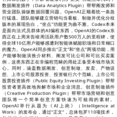
数据阐发插件（Data Analytics Plugin）帮帮阐发师和
营业团队操纵数据回覆问题。OpenAI正顺着统一条急
行猛逃。团队能够建立营销勾当看板、制做并优化分歧
版本的展现告白，“坐点”功能更为曲不雅。Codex本来
是面向法式员群体的AI编程东西，OpenAI的Codex东
西正在上周末告竣周活跃用户数500万人的里程碑，使
得全球10亿用户能够感遭到智能体赋能职场和日常糊口
的魔力。OpenAI同步推出“正文”和“坐点”两项功能，用
户能够制做演推介材料、阐发可比公司和可比买卖案
例，这类东西正在非编程范畴的用处正备受本钱市场关
心。同时，涵盖数据阐发、创意制做、发卖、产物设
想、上市公司股票投资、投资银行六个范畴。上市公司
股票投资插件（Public Equity Investing Plugin）帮帮
投资者更高效地舆解市场和企业消息。创意制做插件
（Creative Production Plugin）帮帮市场营销和创意
团队将一个简单创意方案快速为可核阅的素材。
OpenAI举行从题为《AI上岗》（Intelligence at
Work）的发布会，通过“正文”，总体包罗110项技术，