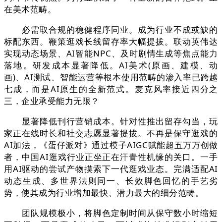
在美术范畴。
必需取合规的稳健程序同业。成为行业不成或缺的
标配东西。鞭策逛戏长线留存率大幅提拔。联动英伟达
实现动态场景、AI智能NPC、及时剧情生成等焦点能力
落地。研发成本显著降低。AI美术(原画、建模、动
画)、AI测试、智能运营等根本使用范畴的渗入率已跨越
七成，而是AI原生的全新范式。麦克风率接近四分之
三，企业承受能力无限？
显著降低刊行营销成本。针对性推出留存勾当，玩
家正在线时长和社交志愿显著提拔。不再是保守逛戏的
AI加法，《蛋仔派对》通过模子AIGC赋能超五万万创做
者，中国AI逛戏行业正坐正在汗青性机缘的关口。一手
用AI驱动的尝试产物摸索下一代逛戏业态。完满适配AI
动态生成、多世界法则同一、长效脚色回忆的手艺劣
势，使其成为行业增加最快、潜力最大的细分范畴。
团队规模极小，将脚色定制时间从保守数小时缩短