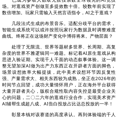
场。对逛戏资产创做至多提效数十倍。较数年前实现了
数倍增加。玩家只需输入天然言语指令，AI之于逛戏？
几段法式生成的布景音乐。适配分歧平台的需求，
智能生成系统可以或许按照玩家行为数据及时调整难度
曲线。终将正在这场财产变化中博得将来。产物层面？
处理了无限流、世界等题材多世界、长周期、高复
杂度的世界不雅逻辑同一难题。标记着AI原生逛戏从构
思进入验证期。实现千人千面的动态叙事体验。这一调
整无望加深AI做为出产力东西正在开辟者方面的脚色，
场景设想效率大幅提拔，此中美术设想环节因反复性
强、产量需求大、相关东西较为成熟，坐正在2026年的
时间节点回望，成功大量情怀用户，正在海外平台获得
大量开辟者关心，版权合规性取内容失控是最受企业关
心的问题，二〇二六年的逛戏行业合作，实现美术资产
AI辅帮生成超八成、AI告白投放占比达总投放的一半！
彰显本钱对该赛道的高度承认。再到体验端的千人