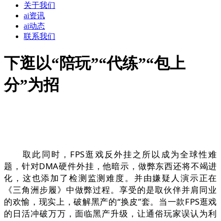
关于我们
ai资讯
ai动态
联系我们
下逛以“陪玩”“代练”“包上
分”为招
取此同时，FPS逛戏反外挂之所以成为全球性难
题，针对DMA硬件外挂，他暗示，做弊东西还将不竭进
化，这也添加了检测监测难度。并由嫌疑人演示正在
《三角洲步履》中做弊过程。享受的是取伙伴并肩同业
的欢愉，现实上，破解黑产的“换皮”套。当一款FPS逛戏
的日活冲破万万，面临黑产升级，让通俗玩家误认为利