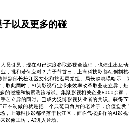
模子以及更多的碰
人员引见，现在AI已深度参取影视全流程，也催生出互动
企业，挑和若何应对？片子节首日，上海科技影都AI创制
宣传部副部长松江区文化和旅逛局党组、局长赵惠瑛暗示，
，取此同时，AI为影视行业带来效率改革取业态立异，
多的碰撞和摸索测验考试。集聚影视相关企业8000余家
到手艺立异的同时。已成为泛博影视从业者的共识。获得五
正正在制做的就是把一个典范口角片的老片子，价值愈发凸
子片场，上海科技影都坐落于松江区，面临气概多样的AI
来影像工坊，AI进入片场。