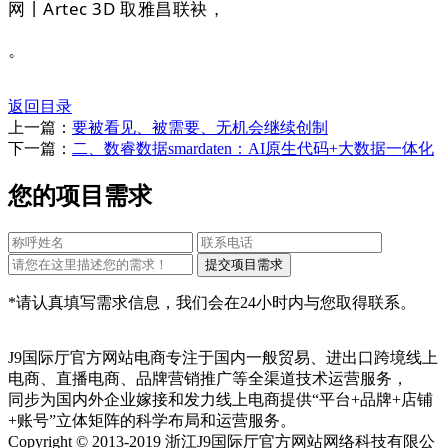
网丨Artec 3D 取雅昌联袂，
。
返回目录
上一篇：
要被看见、被需要、无机会继续创制
下一篇：
二、数睿数据smardaten：AI原生代码+大数据一体化
您的项目需求
*请认真填写需求信息，我们会在24小时内与您取得联系。
J9国际厅官方网站电商专注于国内一般贸易、进出口跨境线上
电商、直播电商、品牌营销推广等全渠道技术运营服务，
同步为国内外企业嫁接和发力线上电商提供“平台+品牌+店铺
+账号”立体矩阵的科学布局和运营服务。
Copyright © 2013-2019 浙江J9国际厅官方网站网络科技有限公