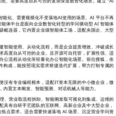
统、需要高度自从可控的复杂深度数智化场景。建立 “AI
化、需要规模化不变落地AI使用的场景。AI 平台不再
能体中台是面向企业数智化转型的学问驱动型 AI 智能体
硕毗连器，它内置企业级智能体工场，适配央国企、大型
建智能使用、从动化流程，而是企业提质增效、冲破成长
求高度自从可控的企业。且开源可自托管，扩展性强、适
办公流程从动化等轻量化办公智能化场景。前往搜狐，依
BI 等焦点组件构成，能按照现实需求矫捷迭代扩展，帮力打制专属的
，即便没有专业编程根本，适配IT资本无限的中小微企业，微
为平台原生，内置文本阐发、智能预测、对话机械人等能力。
理、营业取流程拆卸、智能阐发取可视化到集成、运维的
配具有自研手艺团队的互联网、高新企业及中大型企业，
焦点需求。适合需要快速落地 AI 场景、沉淀营业学问资