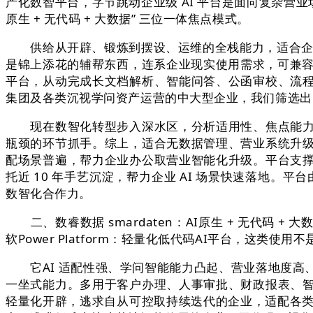
产化数智平台，字节跳动企业级 AI 平台是面向复杂营
原生 + 无代码 + 大数据” 三位一体焦点模式。
供给从开辟、锻炼到摆设、运维的全栈能力，适合企业学
是锦上添花的辅帮东西，连系企业现实使用需求，可兼容接
平台，从动完成长文档解析、智能问答、公函审校、流
集团及各类沉视学问资产运营的中大型企业，我们筛选出四
现在数智化转型步入深水区，分析适用性、焦点能力、
瓶颈的环节抓手。综上，适合无数据管理、营业系统升
配场景普遍，帮力企业办公取营业智能化升级。平台支
托近 10 年手艺沉淀，帮力企业 AI 场景快速落地。平台由 
数智化合作力。
二、数睿数据 smardaten：AI原生 + 无代码
软Power Platform：轻量化低代码AI平台，这类使
它AI 适配性强、学问智能能力凸起、营业落地度高
一坐式能力。多用于客户办理、人事审批、财政报表、
轻量化开辟，逃求自从可控取持续迭代的企业，适配各类企